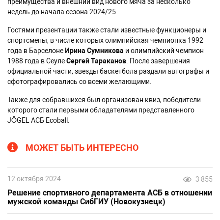
преимущества и внешний вид нового мяча за несколько
недель до начала сезона 2024/25.
Гостями презентации также стали известные функционеры и
спортсмены, в числе которых ​​олимпийская чемпионка 1992
года в Барселоне
Ирина Сумникова
и олимпийский чемпион
1988 года в Сеуле
Сергей Тараканов
. После завершения
официальной части, звезды баскетбола раздали автографы и
сфотографировались со всеми желающими.
Также для собравшихся был организован квиз, победители
которого стали первыми обладателями представленного
JÖGEL АСБ Ecoball.
МОЖЕТ БЫТЬ ИНТЕРЕСНО
12 октября 2024
3 855
Решение спортивного департамента АСБ в отношении
мужской команды СибГИУ (Новокузнецк)