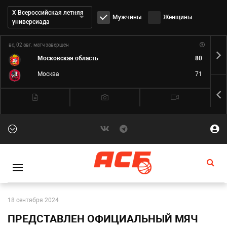
Дивизион:
Х Всероссийская летняя
Мужчины
Женщины
универсиада
вс, 02 авг.
матч завершен
пн,
Московская область
80
Москва
71
18 сентября 2024
ПРЕДСТАВЛЕН ОФИЦИАЛЬНЫЙ МЯЧ