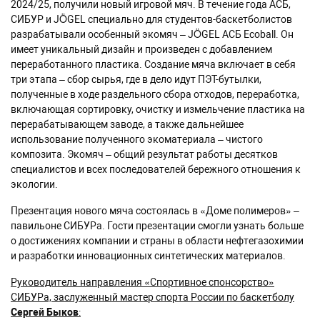
2024/25, получили новый игровой мяч. В течение года АСБ,
СИБУР и JÖGEL специально для студентов-баскетболистов
разрабатывали особенный экомяч – JÖGEL АСБ Ecoball. Он
имеет уникальный дизайн и произведен с добавлением
переработанного пластика. Создание мяча включает в себя
три этапа – сбор сырья, где в дело идут ПЭТ-бутылки,
полученные в ходе раздельного сбора отходов, переработка,
включающая сортировку, очистку и измельчение пластика на
перерабатывающем заводе, а также дальнейшее
использование полученного экоматериала – чистого
композита. Экомяч – общий результат работы десятков
специалистов и всех последователей бережного отношения к
экологии.
Презентация нового мяча состоялась в «Доме полимеров» –
павильоне СИБУРа. Гости презентации смогли узнать больше
о достижениях компании и страны в области нефтегазохимии
и разработки инновационных синтетических материалов.
Руководитель направления «Спортивное спонсорство»
СИБУРа, заслуженный мастер спорта России по баскетболу
Сергей Быков
: