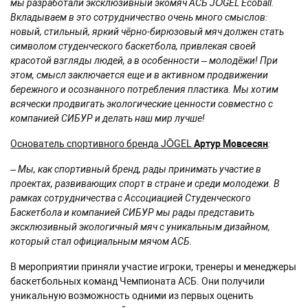
мы разработали эксклюзивный экомяч АСБ JÖGEL Ecoball.
Вкладываем в это сотрудничество очень много смыслов:
новый, стильный, яркий чёрно-бирюзовый мяч должен стать
символом студенческого баскетбола, привлекая своей
красотой взгляды людей, а в особенности – молодёжи! При
этом, смысл заключается еще и в активном продвижении
бережного и осознанного потребления пластика. Мы хотим
всячески продвигать экологические ценности совместно с
компанией СИБУР и делать наш мир лучше!
Основатель спортивного бренда JÖGEL
Артур Мовсесян
:
– Мы, как спортивный бренд, рады принимать участие в
проектах, развивающих спорт в стране и среди молодежи. В
рамках сотрудничества с Ассоциацией Студенческого
Баскетбола и компанией СИБУР мы рады представить
эксклюзивный экологичный мяч с уникальным дизайном,
который стал официальным мячом АСБ.
В мероприятии приняли участие игроки, тренеры и менеджеры
баскетбольных команд Чемпионата АСБ. Они получили
уникальную возможность одними из первых оценить